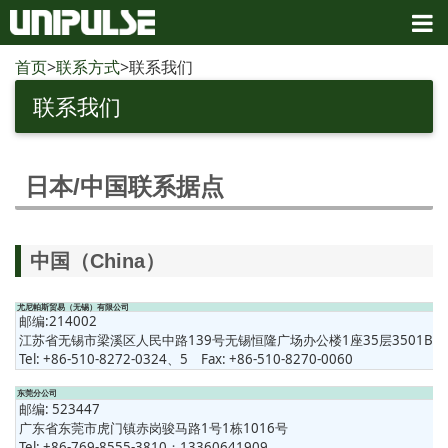
首页
>
联系方式
>联系我们
联系我们
日本/中国联系据点
中国（China）
尤尼帕斯贸易（无锡）有限公司
邮编:214002
江苏省无锡市梁溪区人民中路139号无锡恒隆广场办公楼1座35层3501B单
Tel: +86-510-8272-0324、5 Fax: +86-510-8270-0060
东莞分公司
邮编: 523447
广东省东莞市虎门镇赤岗骏马路1号1栋1016号
Tel: +86-769-8555-3810；13360641909