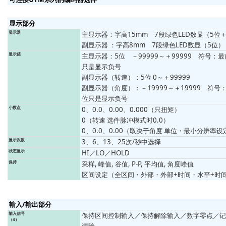
显示部分
显示器
主显示器：字高15mm 7段绿色LED数显（5位
副显示器 ：字高8mm 7段绿色LED数显（5位）
显示値
主显示器：5位 －99999～＋99999 符号：
只是显示负号
副显示器（转速）：5位 0～＋99999
副显示器（角度）：－19999～＋19999 符号
位只是显示负号
小数点
0、0.0、0.00、0.000（只扭矩）
0（转速 选件脉冲模式时0.0）
0、0.0、0.00（取决于角度 单位・最小分辨率设
显示次数
3、6、13、25次/秒中选择
状态显示
HI／LO／HOLD
保持
采样, 峰值, 谷值, P-P, 平均值, 角度峰值
区间设定（全区间・外部・外部+时间・水平+时
输入/输出部分
输入信号
保持区间控制输入／保持解除输入／数字零点／记
（4）