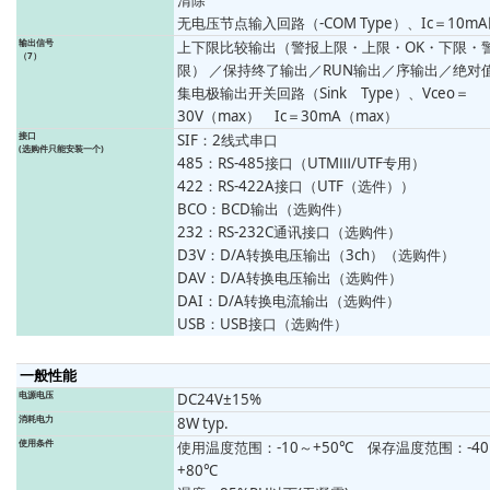
清除
无电压节点输入回路（-COM Type）、Ic＝10m
输出信号
上下限比较输出（警报上限・上限・OK・下限・
（7）
限） ／保持终了输出／RUN输出／序输出／绝对
集电极输出开关回路（Sink Type）、Vceo＝
30V（max） Ic＝30mA（max）
接口
SIF：2线式串口
(选购件只能安装一个)
485：RS-485接口（UTMⅢ/UTF专用）
422：RS-422A接口（UTF（选件））
BCO：BCD输出（选购件）
232：RS-232C通讯接口（选购件）
D3V：D/A转换电压输出（3ch）（选购件）
DAV：D/A转换电压输出（选购件）
DAI：D/A转换电流输出（选购件）
USB：USB接口（选购件）
一般性能
电源电压
DC24V±15%
消耗电力
8W typ.
使用条件
使用温度范围：-10～+50℃ 保存温度范围：-4
+80℃