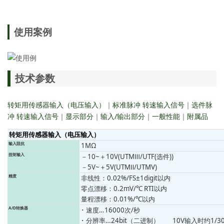
使用案例
技术参数
转矩用传感器输入（电压输入）
｜
标准脉冲 转速输入信号
｜
选件脉
冲 转速输入信号
｜
显示部分
｜
输入/输出部分
｜
一般性能
｜
附属品
转矩用传感器输入（电压输入）
输入阻抗
1MΩ
扭矩输入
－10~＋10V(UTMⅢ/UTF(选件))
－5V~＋5V(UTMⅡ/UTMV)
精度
非线性：0.02%/FS±1digit以内
零点漂移：0.2mV/℃ RTI以内
量程漂移：0.01%/℃以内
A/D转换器
･ 速度…16000次/秒
･ 分辨率…24bit（二进制） 10V输入时约1/30