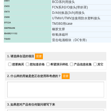
CN51
BCD系列用接头
CN55
FCN系列I/O接头(带斜罩)
CN73
D/A转换器(3ch)用接头
CN90
UTMⅡ/UTMV连接用防水塑料接头
DTC2A
TM380用case
GMP96x96
橡胶支撑
E04SR211132
铁氧体磁环
TSU03
雷击电涌模块（DC专用）
1
. 请选择合适的项目
需要
想要购买
想知道价格
希望演示样机
产品信息收集
其它
2
. 什么样的用途是您正在使用和考虑的？
需要
3
. 如果您对产品有任何疑问请写下来