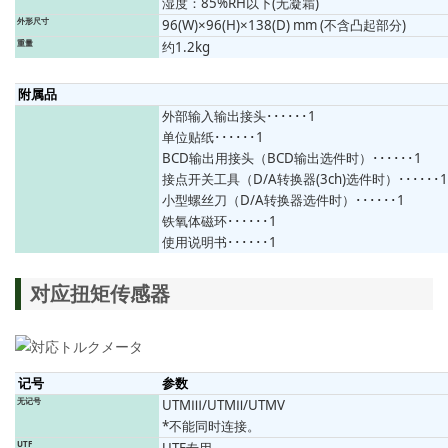
湿度：85%RH以下(无凝霜)
外形尺寸
96(W)×96(H)×138(D) mm (不含凸起部分)
重量
约1.2kg
附属品
外部输入输出接头･･････1
单位贴纸･･････1
BCD输出用接头（BCD输出选件时）･･････1
接点开关工具（D/A转换器(3ch)选件时）･･････1
小型螺丝刀（D/A转换器选件时）･･････1
铁氧体磁环･･････1
使用说明书･･････1
对应扭矩传感器
记号
参数
无记号
UTMⅢ/UTMⅡ/UTMV
*不能同时连接。
UTF