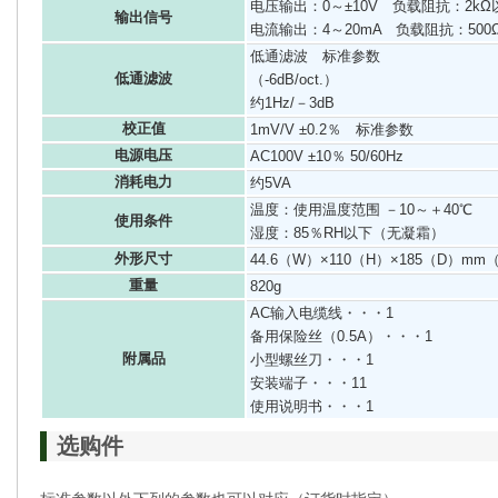
电压输出：0～±10V 负载阻抗：2kΩ
输出信号
电流输出：4～20mA 负载阻抗：500
低通滤波 标准参数
低通滤波
（-6dB/oct.）
约1Hz/－3dB
校正值
1mV/V ±0.2％ 标准参数
电源电压
AC100V ±10％ 50/60Hz
消耗电力
约5VA
温度：使用温度范围 －10～＋40℃
使用条件
湿度：85％RH以下（无凝霜）
外形尺寸
44.6（W）×110（H）×185（D）
重量
820g
AC输入电缆线・・・1
备用保险丝（0.5A）・・・1
附属品
小型螺丝刀・・・1
安装端子・・・11
使用说明书・・・1
选购件