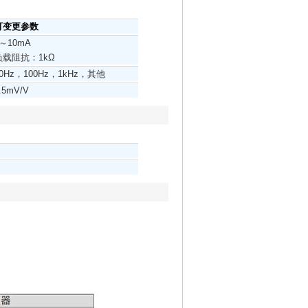
可变更参数
2～10mA
负载阻抗：1kΩ
0Hz，100Hz，1kHz，其他
.5mV/V