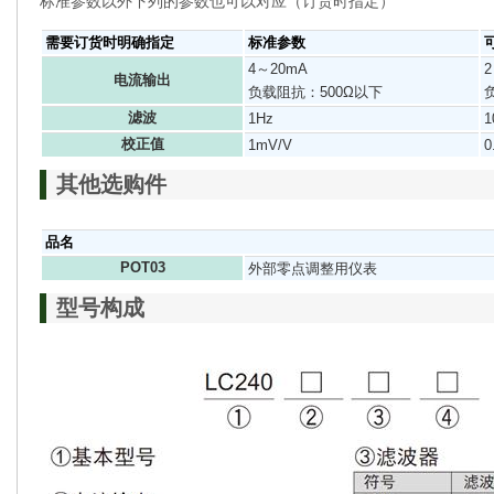
标准参数以外下列的参数也可以对应（订货时指定）
需要订货时明确指定
标准参数
4～20mA
电流输出
负载阻抗：500Ω以下
滤波
1Hz
1
校正值
1mV/V
0
其他选购件
品名
POT03
外部零点调整用仪表
型号构成